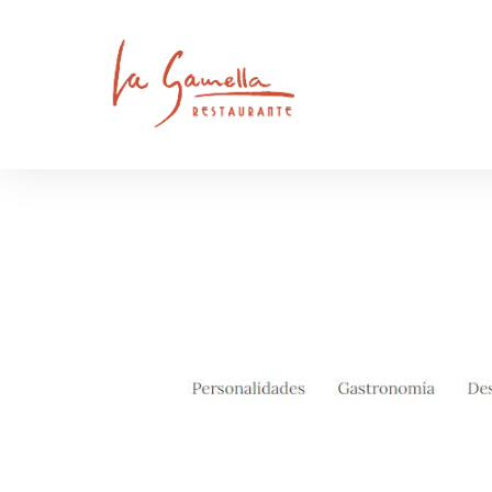
NUES
RES