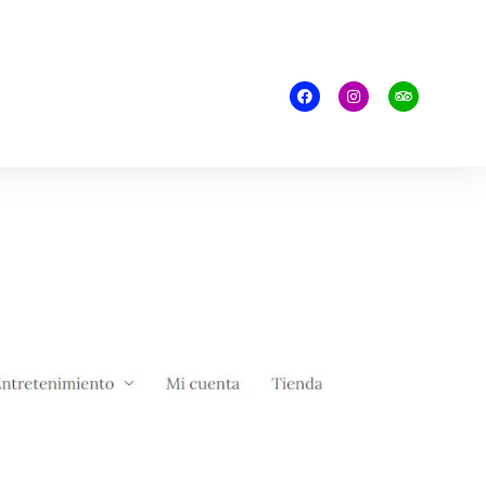
restaurante@lagamella.com​
+34 915 32 45 09​