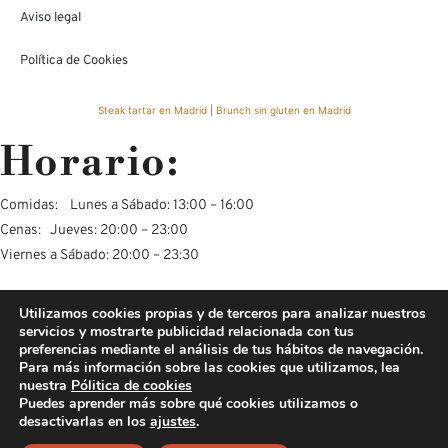
Aviso legal
Política de Cookies
Steak tartar en Madrid
|
Brunch sin gluten en Madrid
Horario:
Comidas: Lunes a Sábado: 13:00 – 16:00
Cenas: Jueves: 20:00 – 23:00
Viernes a Sábado: 20:00 – 23:30
* Lunes noches, martes noche y miércoles noche, reservas solo para
Utilizamos cookies propias y de terceros para analizar nuestros
grupos a partir de 8 personas y por contacto telefónico, 915324509 o
servicios y mostrarte publicidad relacionada con tus
preferencias mediante el análisis de tus hábitos de navegación.
629050937 o por nuestra web
Para más información sobre las cookies que utilizamos, lea
nuestra
Pólitica de cookies
Puedes aprender más sobre qué cookies utilizamos o
Contacto:
desactivarlas en los
ajustes
.